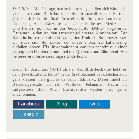
19.4.2016
– Alle 14 Tage, immer donnerstags, treffen sich Kinder ab
vier Jahren zum Bilderbucherlebnis mit anschließender Bastelei
(15-16 Uhr) in der Stadtbücherei Selb. So auch kommenden
Donnerstag. Hier heißt es diesmal „Lachen ist die beste Medizin“.
Und hierum geht es in der Geschichte: Doktor Kugelrunds
Patienten leiden an den unterschiedlichsten Krankheiten. Der
Kakadu hat eine triefende Nase, das Krokodil Bauchweh usw.
Da muss sich der Doktor schnellstens was zur Erheiterung
einfallen lassen. Ein Universalrezept von ihm besteht aus einer
gelungenen Mischung aus Lachen, Quatsch und Albernheit. Ein
heiteres und farbenprächtiges Bilderbuch.
Gleich im Anschluss (16-18 Uhr) an das Bilderbuchkino heißt es
dann jeweils „Rama Dama“ in der Stadtbücherei Selb. Bücher zum
ganz kleinen Preis gibt es da beim Flohmarkt. Dieser findet im
Büchereigebäude im als Wahllokal bekannten Raum im
Erdgeschoss statt. Auch Buchspenden werden hier gerne
angenommen.
Facebook
Xing
Twitter
LinkedIn