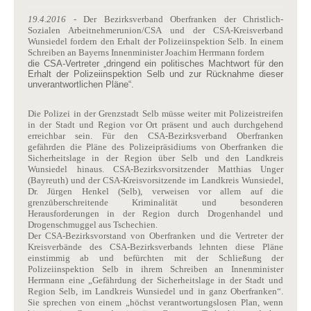
19.4.2016
- Der Bezirksverband Oberfranken der Christlich-
Sozialen Arbeitnehmerunion/CSA und der CSA-Kreisverband
Wunsiedel fordern den Erhalt der Polizeiinspektion Selb. In einem
Schreiben an Bayerns Innenminister Joachim Herrmann fordern
die CSA-Vertreter „dringend ein politisches Machtwort für den
Erhalt der Polizeiinspektion Selb und zur Rücknahme dieser
unverantwortlichen Pläne“.
Die Polizei in der Grenzstadt Selb müsse weiter mit Polizeistreifen
in der Stadt und Region vor Ort präsent und auch durchgehend
erreichbar sein. Für den CSA-Bezirksverband Oberfranken
gefährden die Pläne des Polizeipräsidiums von Oberfranken die
Sicherheitslage in der Region über Selb und den Landkreis
Wunsiedel hinaus. CSA-Bezirksvorsitzender Matthias Unger
(Bayreuth) und der CSA-Kreisvorsitzende im Landkreis Wunsiedel,
Dr. Jürgen Henkel (Selb), verweisen vor allem auf die
grenzüberschreitende Kriminalität und besonderen
Herausforderungen in der Region durch Drogenhandel und
Drogenschmuggel aus Tschechien.
Der CSA-Bezirksvorstand von Oberfranken und die Vertreter der
Kreisverbände des CSA-Bezirksverbands lehnten diese Pläne
einstimmig ab und befürchten mit der Schließung der
Polizeiinspektion Selb in ihrem Schreiben an Innenminister
Herrmann eine „Gefährdung der Sicherheitslage in der Stadt und
Region Selb, im Landkreis Wunsiedel und in ganz Oberfranken“.
Sie sprechen von einem „höchst verantwortungslosen Plan, wenn