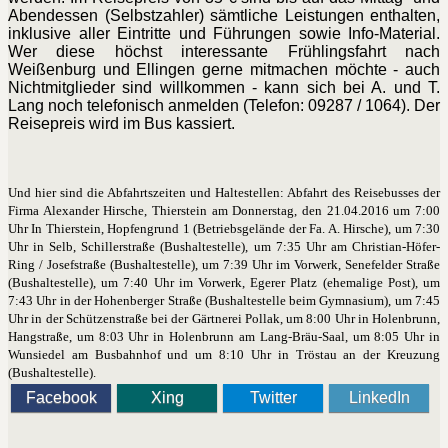
Abendessen (Selbstzahler) sämtliche Leistungen enthalten,
inklusive aller Eintritte und Führungen sowie Info-Material.
Wer diese höchst interessante Frühlingsfahrt nach
Weißenburg und Ellingen gerne mitmachen möchte - auch
Nichtmitglieder sind willkommen - kann sich bei A. und T.
Lang noch telefonisch anmelden (Telefon: 09287 / 1064). Der
Reisepreis wird im Bus kassiert.
Und hier sind die Abfahrtszeiten und Haltestellen: Abfahrt des Reisebusses der
Firma Alexander Hirsche, Thierstein am Donnerstag, den 21.04.2016 um 7:00
Uhr In Thierstein, Hopfengrund 1 (Betriebsgelände der Fa. A. Hirsche), um 7:30
Uhr in Selb, Schillerstraße (Bushaltestelle), um 7:35 Uhr am Christian-Höfer-
Ring / Josefstraße (Bushaltestelle), um 7:39 Uhr im Vorwerk, Senefelder Straße
(Bushaltestelle), um 7:40 Uhr im Vorwerk, Egerer Platz (ehemalige Post), um
7:43 Uhr in der Hohenberger Straße (Bushaltestelle beim Gymnasium), um 7:45
Uhr in der Schützenstraße bei der Gärtnerei Pollak, um 8:00 Uhr in Holenbrunn,
Hangstraße, um 8:03 Uhr in Holenbrunn am Lang-Bräu-Saal, um 8:05 Uhr in
Wunsiedel am Busbahnhof und um 8:10 Uhr in Tröstau an der Kreuzung
(Bushaltestelle).
Facebook
Xing
Twitter
LinkedIn