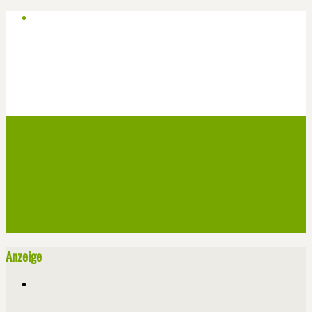
Start
Veranstaltungen
Theater-Tickets
Angebote
Werben
Pressemitteilung
Kontakt / Impressum / Datenschutz
Anzeige