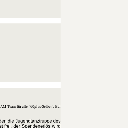
JAM Team für alle "60plus-Selber". Bei
erden die Jugendtanztruppe des
st frei, der Spendenerlös wird