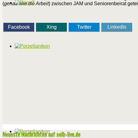
(
genau wie die Arbeit
) zwischen JAM und Seniorenbeirat geteil
Facebook
Xing
Twitter
LinkedIn
Neueste Nachrichten auf selb-live.de