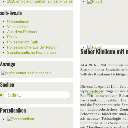
2026 erfolgreich werben auf selb-live.de
selb-live.de
Unternehmen
Vereinsleben
Aus dem Rathaus
Politik
Polizeibericht Selb
Polizeiberichte aus der Region
Selber Klinikum mit n
Standesamtliche Nachrichten
Anzeige
14.4.2016
– Mit der neuen Fa
Zentrum bieten Spezialisten h
Selb des Klinikums Fichtelgeb
Suchen
Die zum 1. April 2016 in Selb 
fachspezifische Angebot des 
Suchen
Rahmen konservativer Behan
...
Fachklinik durchgeführt. Die
und das Endoprothetische Zen
Porzellanikon
Im Endoprothetischen Zen
Schwerpunkt bildet mit rund 
mit neuester Technologie kün
Endoprothetik aus Selber Sich
mit Metallprothesen wird in 