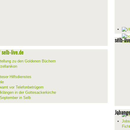
selb-liv
selb-live.de
stellung zu den Goldenen Büchern
zellanikon
teser Hilfsdienstes
hle
warnt vor Telefonbetrügern
lklängen in der Gottesackerkirche
 September in Selb
Jobang
Jobs
Fich