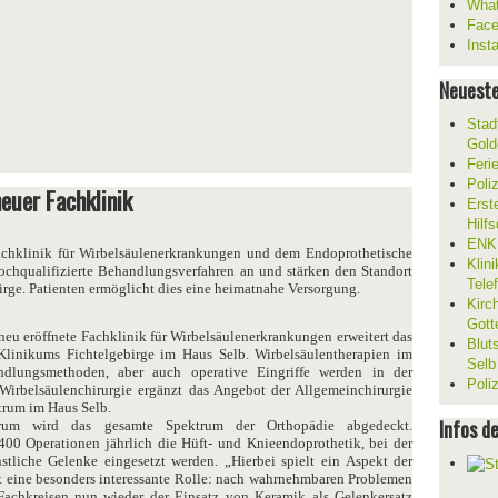
What
Fac
Inst
Neueste
Stad
Gold
Feri
Poli
euer Fachklinik
Erst
Hilf
ENKL
chklinik für Wirbelsäulenerkrankungen und dem Endoprothetische
Klin
ochqualifizierte Behandlungsverfahren an und stärken den Standort
Tele
irge. Patienten ermöglicht dies eine heimatnahe Versorgung.
Kirc
Gott
neu eröffnete Fachklinik für Wirbelsäulenerkrankungen erweitert das
Blut
Klinikums Fichtelgebirge im Haus Selb. Wirbelsäulentherapien im
Selb
dlungsmethoden, aber auch operative Eingriffe werden in der
Poli
 Wirbelsäulenchirurgie ergänzt das Angebot der Allgemeinchirurgie
trum im Haus Selb.
Infos d
trum wird das gesamte Spektrum der Orthopädie abgedeckt.
400 Operationen jährlich die Hüft- und Knieendoprothetik, bei der
stliche Gelenke eingesetzt werden. „Hierbei spielt ein Aspekt der
t eine besonders interessante Rolle: nach wahrnehmbaren Problemen
Fachkreisen nun wieder der Einsatz von Keramik als Gelenkersatz