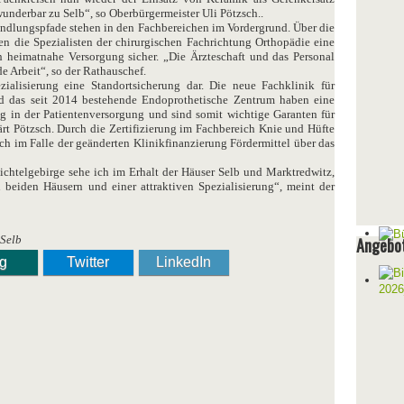
wunderbar zu Selb“, so Oberbürgermeister Uli Pötzsch..
andlungspfade stehen in den Fachbereichen im Vordergrund. Über die
en die Spezialisten der chirurgischen Fachrichtung Orthopädie eine
h heimatnahe Versorgung sicher. „Die Ärzteschaft und das Personal
de Arbeit“, so der Rathauschef.
ezialisierung eine Standortsicherung dar. Die neue Fachklinik für
d das seit 2014 bestehende Endoprothetische Zentrum haben eine
g in der Patientenversorgung und sind somit wichtige Garanten für
ärt Pötzsch. Durch die Zertifizierung im Fachbereich Knie und Hüfte
ch im Falle der geänderten Klinikfinanzierung Fördermittel über das
chtelgebirge sehe ich im Erhalt der Häuser Selb und Marktredwitz,
 beiden Häusern und einer attraktiven Spezialisierung“, meint der
 Selb
Angebot
ng
Twitter
LinkedIn