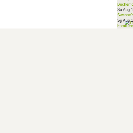
Bücherfl
Sa Aug 
Swenne´s
So Aug 
Familien