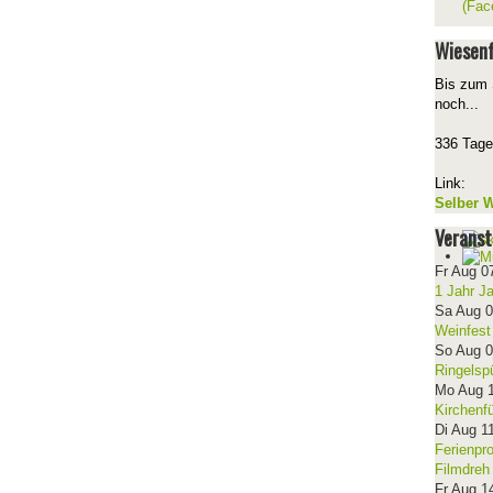
(Fac
Wiesenf
Bis zum 
noch...
336 Tage
Link:
Selber W
Veranst
Fr Aug 0
1 Jahr J
Sa Aug 
Weinfest
So Aug 
Ringelsp
Mo Aug 
Kirchenf
Di Aug 1
Ferienpr
Filmdreh
Fr Aug 1