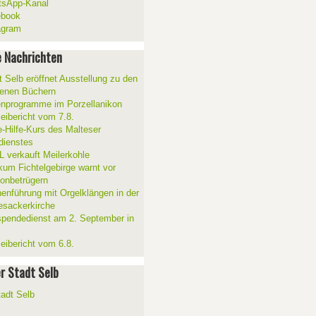
sApp-Kanal
ebook
agram
 Nachrichten
t Selb eröffnet Ausstellung zu den
enen Büchern
enprogramme im Porzellanikon
zeibericht vom 7.8.
e-Hilfe-Kurs des Malteser
sdienstes
 verkauft Meilerkohle
ikum Fichtelgebirge warnt vor
fonbetrügern
henführung mit Orgelklängen in der
esackerkirche
spendedienst am 2. September in
zeibericht vom 6.8.
er Stadt Selb