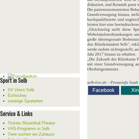
diskutiert, und Keramik passt 
Die patientenorientierten Beh
Grundversorgung hinaus, stell
hochqualifizierte und zugleic
leisten hier eine beeindrucken
„Gleichzeitig stellt diese Sp
Wirbelsäulenerkrankungen un
große überregionale Bedeutun
den Klinikstandort Selb“, erkl
werde zudem sichergestellt, au
Jahr 2017 hinaus zu erhalten.
„Die Zukunft des Klinikums Fi
mit einer Grundversorgung an
Oberbürgermeister.
Sport in Selb
selb-live.de – Presseinfo Stadt
SV Union Selb
Facebook
Xi
Eishockey
sonstige Sportarten
Service & Links
Tickets Rosenthal-Theater
VHS-Programm in Selb
Tiere suchen ein Zuhause