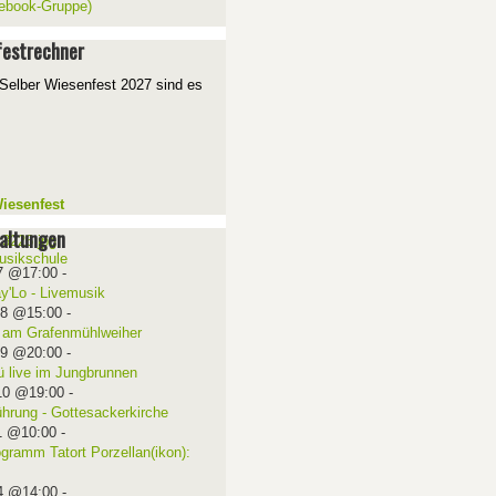
ebook-Gruppe)
estrechner
Selber Wiesenfest 2027 sind es
iesenfest
altungen
7 @17:00
-
ay'Lo - Livemusik
08 @15:00
-
 am Grafenmühlweiher
09 @20:00
-
ü live im Jungbrunnen
10 @19:00
-
ührung - Gottesackerkirche
1 @10:00
-
ogramm Tatort Porzellan(ikon):
4 @14:00
-