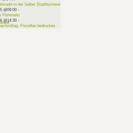
ohmarkt in der Selber Stadtbücherei
15 @09:00
-
 Flohmarkt
16 @14:30
-
nachmittag: Porzellan bedrucken