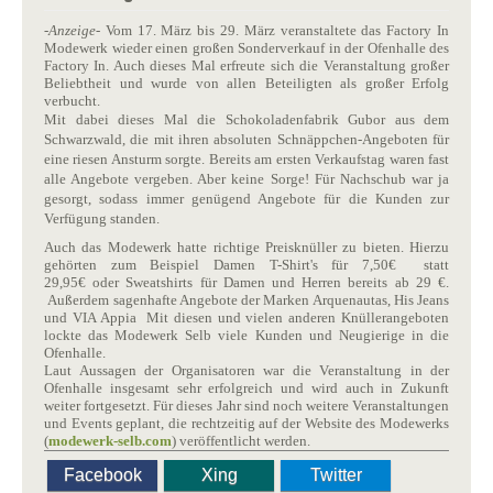
-
Anzeige
- Vom 17. März bis 29. März veranstaltete das Factory In
Modewerk wieder einen großen Sonderverkauf in der Ofenhalle des
Factory In. Auch dieses Mal erfreute sich die Veranstaltung großer
Beliebtheit und wurde von allen Beteiligten als großer Erfolg
verbucht.
Mit dabei dieses Mal die Schokoladenfabrik Gubor aus dem
Schwarzwald, die mit ihren absoluten Schnäppchen-Angeboten für
eine riesen Ansturm sorgte. Bereits am ersten Verkaufstag waren fast
alle Angebote vergeben. Aber keine Sorge! Für Nachschub war ja
gesorgt, sodass immer genügend Angebote für die Kunden zur
Verfügung standen.
Auch das Modewerk hatte richtige Preisknüller zu bieten. Hierzu
gehörten zum Beispiel Damen T-Shirt's für 7,50€ statt
29,95€ oder Sweatshirts für Damen
und Herren bereits ab 29 €.
Außerdem sagenhafte Angebote der Marken Arquenautas, His Jeans
und VIA Appia Mit diesen und vielen anderen Knüllerangeboten
lockte das Modewerk Selb viele Kunden und Neugierige in die
Ofenhalle.
Laut Aussagen der Organisatoren war die Veranstaltung in der
Ofenhalle insgesamt sehr erfolgreich und wird auch in Zukunft
weiter fortgesetzt. Für dieses Jahr sind noch weitere Veranstaltungen
und Events geplant, die rechtzeitig auf der Website des Modewerks
(
modewerk-selb.com
) veröffentlicht werden.
Facebook
Xing
Twitter