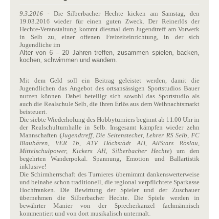
9.3.2016
- Die Silberbacher Hechte kicken am Samstag, den
19.03.2016 wieder für einen guten Zweck. Der Reinerlös der
Hechte-Veranstaltung kommt diesmal dem Jugendtreff am Vorwerk
in Selb zu, einer offenen Freizeiteinrichtung, in der sich
Jugendliche im
Alter von 6 – 20 Jahren treffen, zusammen spielen, backen,
kochen, schwimmen und wandern.
Mit dem Geld soll ein Beitrag geleistet werden, damit die
Jugendlichen das Angebot des ortsansässigen Sportstudios Bauer
nutzen können. Dabei beteiligt sich sowohl das Sportstudio als
auch die Realschule Selb, die ihren Erlös aus dem Weihnachtsmarkt
beisteuert.
Die siebte Wiederholung des Hobbyturniers beginnt ab 11.00 Uhr in
der Realschulturnhalle in Selb. Insgesamt kämpfen wieder zehn
Mannschaften (
Jugendtreff, Die Seitenstecher, Lehrer RS Selb, FC
Blaubären, VER 1b, ATV Höchstädt AH, AllStars Röslau,
Mittelschulpower, Kickers AH, Silberbacher Hechte
) um den
begehrten Wanderpokal. Spannung, Emotion und Ballartistik
inklusive!
Die Schirmherrschaft des Turnieres übernimmt dankenswerterweise
und beinahe schon traditionell, die regional verpflichtete Sparkasse
Hochfranken. Die Bewirtung der Spieler und der Zuschauer
übernehmen die Silberbacher Hechte. Die Spiele werden in
bewährter Manier von der Sprecherkanzel fachmännisch
kommentiert und von dort musikalisch untermalt.