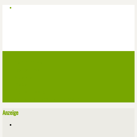
Start
Veranstaltungen
Theater-Tickets
Angebote
Werben
Pressemitteilung
Kontakt / Impressum / Datenschutz
Anzeige