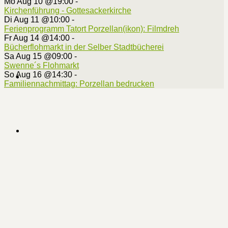
Mo Aug 10 @19:00
-
Kirchenführung - Gottesackerkirche
Di Aug 11 @10:00
-
Ferienprogramm Tatort Porzellan(ikon): Filmdreh
Fr Aug 14 @14:00
-
Bücherflohmarkt in der Selber Stadtbücherei
Sa Aug 15 @09:00
-
Swenne´s Flohmarkt
So Aug 16 @14:30
-
Familiennachmittag: Porzellan bedrucken