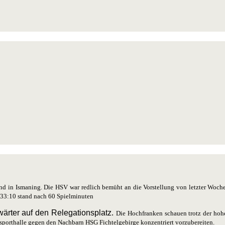
nd in Ismaning. Die HSV war redlich bemüht an die Vorstellung von letzter Woc
s 33:10 stand nach 60 Spielminuten
nwärter auf den Relegationsplatz.
Die Hochfranken schauen trotz der hohe
hulsporthalle gegen den Nachbarn HSG Fichtelgebirge konzentriert vorzubereiten.