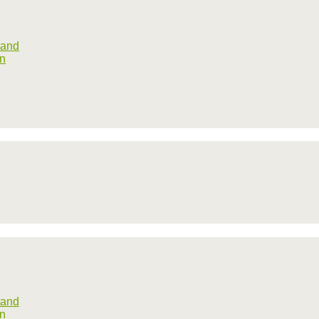
tand
rn
tand
rn