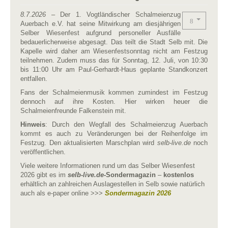
8.7.2026
– Der 1. Vogtländischer Schalmeienzug
Auerbach e.V. hat seine Mitwirkung am diesjährigen
Selber Wiesenfest aufgrund personeller Ausfälle
bedauerlicherweise abgesagt. Das teilt die Stadt Selb mit. Die
Kapelle wird daher am Wiesenfestsonntag nicht am Festzug
teilnehmen. Zudem muss das für Sonntag, 12. Juli, von 10:30
bis 11:00 Uhr am Paul-Gerhardt-Haus geplante Standkonzert
entfallen.
Fans der Schalmeienmusik kommen zumindest im Festzug
dennoch auf ihre Kosten. Hier wirken heuer die
Schalmeienfreunde Falkenstein mit.
Hinweis
: Durch den Wegfall des Schalmeienzug Auerbach
kommt es auch zu Veränderungen bei der Reihenfolge im
Festzug. Den aktualisierten Marschplan wird
selb-live.de
noch
veröffentlichen.
Viele weitere Informationen rund um das Selber Wiesenfest
2026 gibt es im
selb-live.de
-Sondermagazin
–
kostenlos
erhältlich an zahlreichen Auslagestellen in Selb sowie natürlich
auch als e-paper online >>>
Sondermagazin 2026