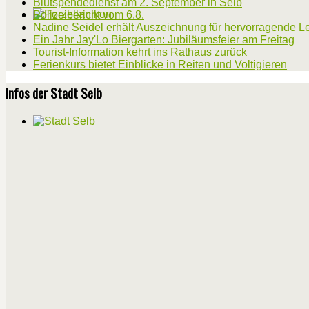
Blutspendedienst am 2. September in Selb
Polizeibericht vom 6.8.
Nadine Seidel erhält Auszeichnung für hervorragende L
Ein Jahr Jay'Lo Biergarten: Jubiläumsfeier am Freitag
Tourist-Information kehrt ins Rathaus zurück
Ferienkurs bietet Einblicke in Reiten und Voltigieren
Infos der Stadt Selb