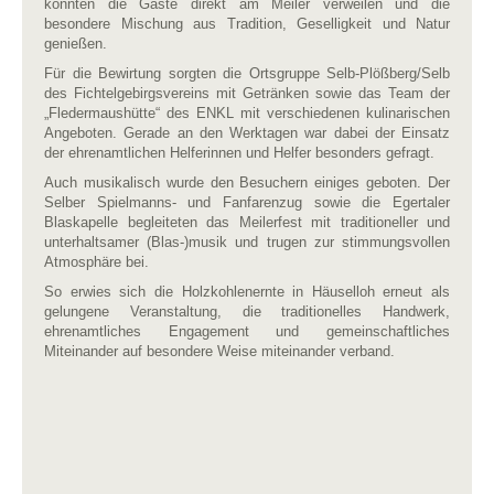
konnten die Gäste direkt am Meiler verweilen und die
besondere Mischung aus Tradition, Geselligkeit und Natur
genießen.
Für die Bewirtung sorgten die Ortsgruppe Selb-Plößberg/Selb
des Fichtelgebirgsvereins mit Getränken sowie das Team der
„Fledermaushütte“ des ENKL mit verschiedenen kulinarischen
Angeboten. Gerade an den Werktagen war dabei der Einsatz
der ehrenamtlichen Helferinnen und Helfer besonders gefragt.
Auch musikalisch wurde den Besuchern einiges geboten. Der
Selber Spielmanns- und Fanfarenzug sowie die Egertaler
Blaskapelle begleiteten das Meilerfest mit traditioneller und
unterhaltsamer (Blas-)musik und trugen zur stimmungsvollen
Atmosphäre bei.
So erwies sich die Holzkohlenernte in Häuselloh erneut als
gelungene Veranstaltung, die traditionelles Handwerk,
ehrenamtliches Engagement und gemeinschaftliches
Miteinander auf besondere Weise miteinander verband.