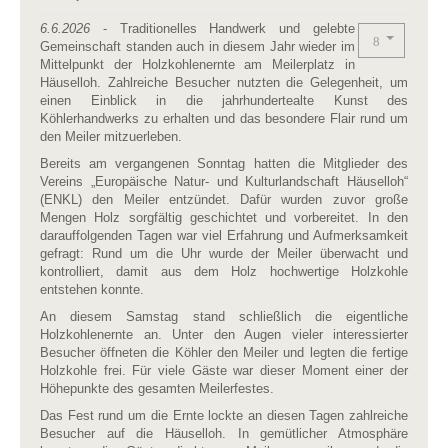
6.6.2026
- Traditionelles Handwerk und gelebte
Gemeinschaft standen auch in diesem Jahr wieder im
Mittelpunkt der Holzkohlenernte am Meilerplatz in
Häuselloh. Zahlreiche Besucher nutzten die Gelegenheit, um
einen Einblick in die jahrhundertealte Kunst des
Köhlerhandwerks zu erhalten und das besondere Flair rund um
den Meiler mitzuerleben.
Bereits am vergangenen Sonntag hatten die Mitglieder des
Vereins „Europäische Natur- und Kulturlandschaft Häuselloh“
(ENKL) den Meiler entzündet. Dafür wurden zuvor große
Mengen Holz sorgfältig geschichtet und vorbereitet. In den
darauffolgenden Tagen war viel Erfahrung und Aufmerksamkeit
gefragt: Rund um die Uhr wurde der Meiler überwacht und
kontrolliert, damit aus dem Holz hochwertige Holzkohle
entstehen konnte.
An diesem Samstag stand schließlich die eigentliche
Holzkohlenernte an. Unter den Augen vieler interessierter
Besucher öffneten die Köhler den Meiler und legten die fertige
Holzkohle frei. Für viele Gäste war dieser Moment einer der
Höhepunkte des gesamten Meilerfestes.
Das Fest rund um die Ernte lockte an diesen Tagen zahlreiche
Besucher auf die Häuselloh. In gemütlicher Atmosphäre