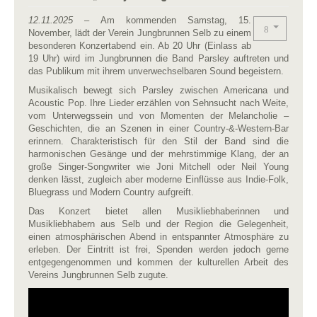
12.11.2025 –
Am kommenden Samstag, 15.
November, lädt der Verein Jungbrunnen Selb zu einem
besonderen Konzertabend ein. Ab 20 Uhr (Einlass ab
19 Uhr) wird im Jungbrunnen die Band Parsley auftreten und
das Publikum mit ihrem unverwechselbaren Sound begeistern.
Musikalisch bewegt sich Parsley zwischen Americana und
Acoustic Pop. Ihre Lieder erzählen von Sehnsucht nach Weite,
vom Unterwegssein und von Momenten der Melancholie –
Geschichten, die an Szenen in einer Country-&-Western-Bar
erinnern. Charakteristisch für den Stil der Band sind die
harmonischen Gesänge und der mehrstimmige Klang, der an
große Singer-Songwriter wie Joni Mitchell oder Neil Young
denken lässt, zugleich aber moderne Einflüsse aus Indie-Folk,
Bluegrass und Modern Country aufgreift.
Das Konzert bietet allen Musikliebhaberinnen und
Musikliebhabern aus Selb und der Region die Gelegenheit,
einen atmosphärischen Abend in entspannter Atmosphäre zu
erleben. Der Eintritt ist frei, Spenden werden jedoch gerne
entgegengenommen und kommen der kulturellen Arbeit des
Vereins Jungbrunnen Selb zugute.