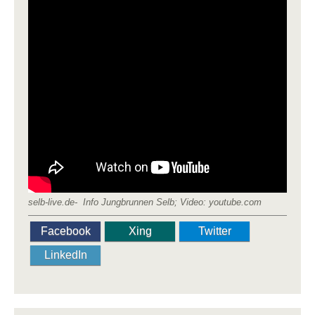
selb-live.de- Info Jungbrunnen Selb; Video: youtube.com
Facebook
Xing
Twitter
LinkedIn