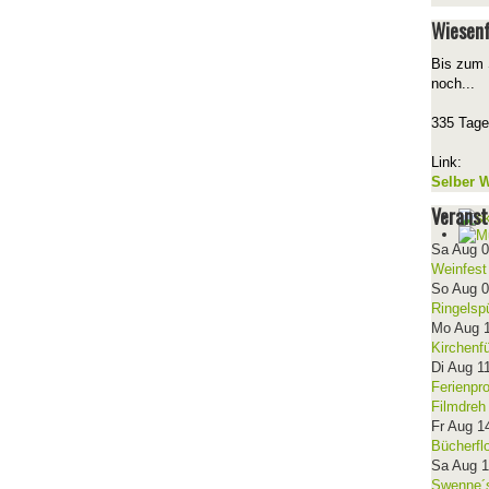
Wiesenf
Bis zum 
noch...
335 Tage
Link:
Selber W
Veranst
Sa Aug 
Weinfest
So Aug 
Ringelsp
Mo Aug 
Kirchenf
Di Aug 1
Ferienpr
Filmdreh
Fr Aug 1
Bücherfl
Sa Aug 
Swenne´s