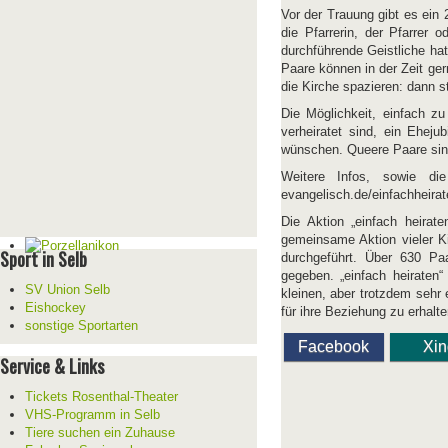
Vor der Trauung gibt es ein 
die Pfarrerin, der Pfarrer 
durchführende Geistliche ha
Paare können in der Zeit ge
die Kirche spazieren: dann 
Die Möglichkeit, einfach zu
verheiratet sind, ein Eheju
wünschen. Queere Paare sin
Weitere Infos, sowie di
evangelisch.de/einfachheirat
Die Aktion „einfach heirate
gemeinsame Aktion vieler K
Sport in Selb
durchgeführt. Über 630 P
gegeben. „einfach heiraten“
SV Union Selb
kleinen, aber trotzdem sehr
Eishockey
für ihre Beziehung zu erhalte
sonstige Sportarten
Facebook
Xi
Service & Links
Tickets Rosenthal-Theater
VHS-Programm in Selb
Tiere suchen ein Zuhause