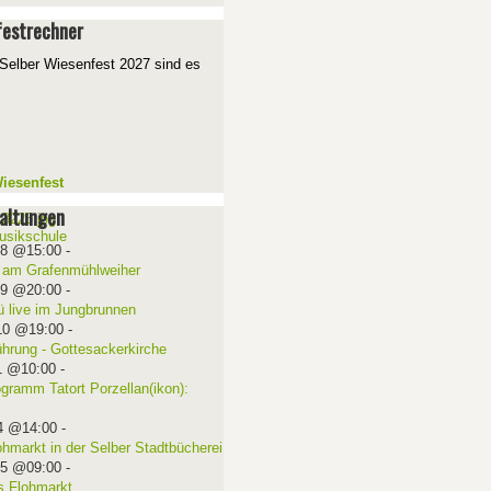
estrechner
Selber Wiesenfest 2027 sind es
iesenfest
altungen
08 @15:00
-
 am Grafenmühlweiher
09 @20:00
-
ü live im Jungbrunnen
10 @19:00
-
ührung - Gottesackerkirche
1 @10:00
-
ogramm Tatort Porzellan(ikon):
4 @14:00
-
ohmarkt in der Selber Stadtbücherei
15 @09:00
-
 Flohmarkt