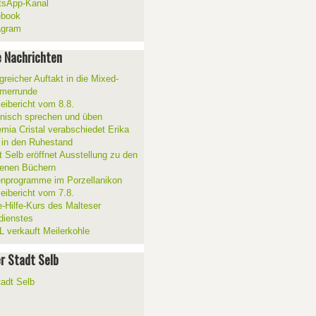
sApp-Kanal
ebook
agram
 Nachrichten
greicher Auftakt in die Mixed-
merrunde
zeibericht vom 8.8.
ienisch sprechen und üben
mia Cristal verabschiedet Erika
 in den Ruhestand
t Selb eröffnet Ausstellung zu den
enen Büchern
enprogramme im Porzellanikon
zeibericht vom 7.8.
e-Hilfe-Kurs des Malteser
sdienstes
 verkauft Meilerkohle
er Stadt Selb