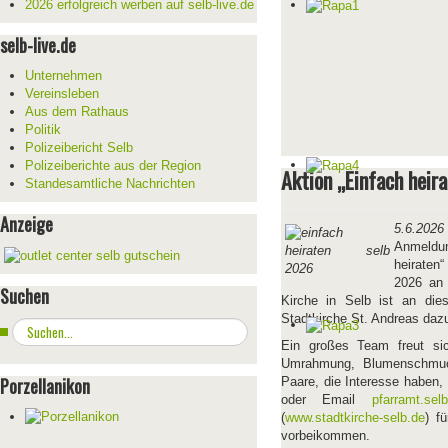
2026 erfolgreich werben auf selb-live.de
selb-live.de
Unternehmen
Vereinsleben
Aus dem Rathaus
Politik
Polizeibericht Selb
Polizeiberichte aus der Region
Aktion „Einfach heira
Standesamtliche Nachrichten
Anzeige
5.6.2026
Anmeldun
heiraten
2026 an 
Suchen
Kirche in Selb ist an dies
Stadtkirche St. Andreas dazu
Suchen
...
Ein großes Team freut sic
Umrahmung, Blumenschmuck
Porzellanikon
Paare, die Interesse haben,
oder Email
pfarramt.sel
(
www.stadtkirche-selb.de
) f
vorbeikommen.