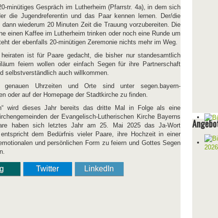
20-minütiges Gespräch im Lutherheim (Pfarrstr. 4a), in dem sich
oder die Jugendreferentin und das Paar kennen lernen. Der/die
t dann wiederum 20 Minuten Zeit die Trauung vorzubereiten. Die
rne einen Kaffee im Lutherheim trinken oder noch eine Runde um
steht der ebenfalls 20-minütigen Zeremonie nichts mehr im Weg.
 heiraten ist für Paare gedacht, die bisher nur standesamtlich
biläum feiern wollen oder einfach Segen für ihre Partnerschaft
d selbstverständlich auch willkommen.
e genauen Uhrzeiten und Orte sind unter segen.bayern-
en oder auf der Homepage der Stadtkirche zu finden.
n“ wird dieses Jahr bereits das dritte Mal in Folge als eine
irchengemeinden der Evangelisch-Lutherischen Kirche Bayerns
Angebot
aare haben sich letztes Jahr am 25. Mai 2025 das Ja-Wort
 entspricht dem Bedürfnis vieler Paare, ihre Hochzeit in einer
 emotionalen und persönlichen Form zu feiern und Gottes Segen
n.
ng
Twitter
LinkedIn