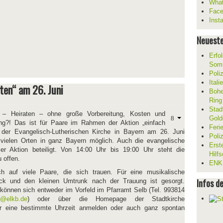
What
Fac
Inst
Neueste
Erfol
Som
Poli
Ital
ten“ am 26. Juni
Bohe
Ring
Stad
– Heiraten – ohne große Vorbereitung, Kosten und
Gold
g?! Das ist für Paare im Rahmen der Aktion „einfach
Feri
“ der Evangelisch-Lutherischen Kirche in Bayern am 26. Juni
Poli
vielen Orten in ganz Bayern möglich. Auch die evangelische
Erst
er Aktion beteiligt. Von 14:00 Uhr bis 19:00 Uhr steht die
Hilf
 offen.
ENKL
h auf viele Paare, die sich trauen. Für eine musikalische
Infos d
 und den kleinen Umtrunk nach der Trauung ist gesorgt.
 können sich entweder im Vorfeld im Pfarramt Selb (Tel. 993814
b@elkb.de
) oder über die Homepage der Stadtkirche
ür eine bestimmte Uhrzeit anmelden oder auch ganz spontan