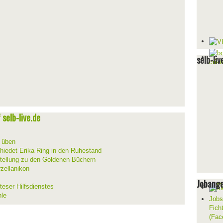
selb-liv
selb-live.de
d üben
hiedet Erika Ring in den Ruhestand
stellung zu den Goldenen Büchern
zellanikon
Jobang
teser Hilfsdienstes
hle
Jobs
Fich
(Fac