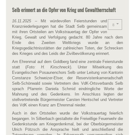
Selb erinnert an die Opfer von Krieg und Gewaltherrschaft
16.11.2025
– Mit würdevollen Feierstunden und
Kranzniederlegungen hat die Stadt Selb gemeinsam
mit ihren Ortsteilen am Volkstrauertag der Opfer von
Krieg, Gewalt und Verfolgung gedacht. 80 Jahre nach dem
Ende des Zweiten Weltkriegs wurde an den
Kriegsgedächtnisstätten der zahlreichen Toten, der Schrecken
des Krieges und des Leids der Zivilbevölkerung erinnert.
Am Ehrenmal auf dem Goldberg fand eine zentrale Feierstunde
statt (
Foto: H. Kirschneck
). Unter Mitwirkung des
Evangelischen Posaunenchors Selb unter Leitung von Kantorin
Constanze Schweizer-Elser, der Reservistenkameradschaft
Selb-Schönwald sowie Vertretern des VdK-Ortsverbands Selb
sprach Pfarrerin Daniela Schmid eindringliche Worte der
Mahnung und des Gedenkens. Im Anschluss legten der
stellvertretende Bürgermeister Carsten Hentschel und Vertreter
des VdK einen Kranz am Ehrenmal nieder.
Auch in den Ortsteilen wurde der Volkstrauertag feierlich
begangen. In Silberbach gestaltete die Freiwillige Feuerwehr die
Gedenkstunde am Kriegerdenkmal, bei der Oberbürgermeister
Ulrich Pötzsch die Ansprache hielt und anschließend die
Totenehrung vornahm. In Erkersreuth versammelten sich